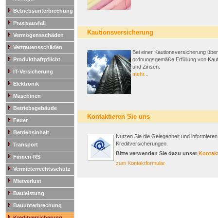
Betriebsunterbrechung
Praxisausfall
Kautionsversicherung
Vermögensschäden
Vertrauensschäden
Bei einer Kautionsversicherung über
Produkthaftpflicht
ordnungsgemäße Erfüllung von Kauf-
und Zinsen.
IT-Versicherung
mehr...
Elektronik
Maschinen
Betriebsgebäude
Kontaktieren Sie uns
Feuer
Betriebsinhalt
Nutzen Sie die Gelegenheit und informieren 
Kreditversicherungen.
Transport
Bitte verwenden Sie dazu unser
Kontak
Firmen-RS
zum Kontaktformular
Vermieterrechtsschutz
Mietverlust
Bauleistung
Bauunterbrechung
Kreditversicherung