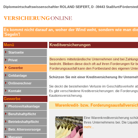
Diplomwirtschaftswissenschaftler ROLAND SEIFERT, D -39443 Staßfurt/Förderstedt
Es kommt nicht darauf an, woher der Wind weht, sondern wie man die 
'Segeln'!
Menü
Kreditversicherungen
Startseite
Besonders mittelständische Unternehmen sind bei Zahlungs
Privat
bedroht. Bleiben diese doch oft auf ihren Forderungen für b
Gewerbe
Forderungsausfall kann den Fortbestand des eigenen Unt
Geldanlage
Schützen Sie mit einer Kreditversicherung Ihr Unterne
Onlinerechner
Sie deckt die bestehenden Verluste im Geschäftsverkehr ab
Kontakt
Es gibt verschiedene Kreditversicherungen: die Forderungs
Kautionsversicherung.
Gewerbe
Warenkredit- bzw. Forderungsausfallversi
Photovoltaikanlage
Berufshaftpflicht
Eine Warenkreditversicherung schützt
Betriebshaftpflicht
Ihres Unternehmens bei. Die Liquiditä
mehr...
Betr. Altersvorsorge
Manager