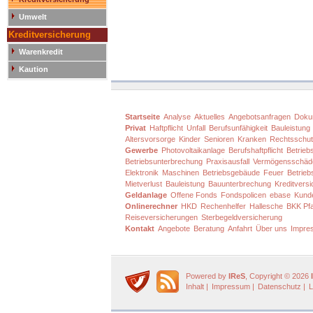
Umwelt
Kreditversicherung
Warenkredit
Kaution
Startseite
Analyse
Aktuelles
Angebotsanfragen
Doku
Privat
Haftpflicht
Unfall
Berufsunfähigkeit
Bauleistung
Altersvorsorge
Kinder
Senioren
Kranken
Rechtsschu
Gewerbe
Photovoltaikanlage
Berufshaftpflicht
Betriebs
Betriebsunterbrechung
Praxisausfall
Vermögensschäd
Elektronik
Maschinen
Betriebsgebäude
Feuer
Betrieb
Mietverlust
Bauleistung
Bauunterbrechung
Kreditvers
Geldanlage
Offene Fonds
Fondspolicen
ebase
Kund
Onlinerechner
HKD
Rechenhelfer
Hallesche
BKK Pfa
Reiseversicherungen
Sterbegeldversicherung
Kontakt
Angebote
Beratung
Anfahrt
Über uns
Impre
Powered by
IReS
, Copyright © 2026
Inhalt
|
Impressum
|
Datenschutz
|
L