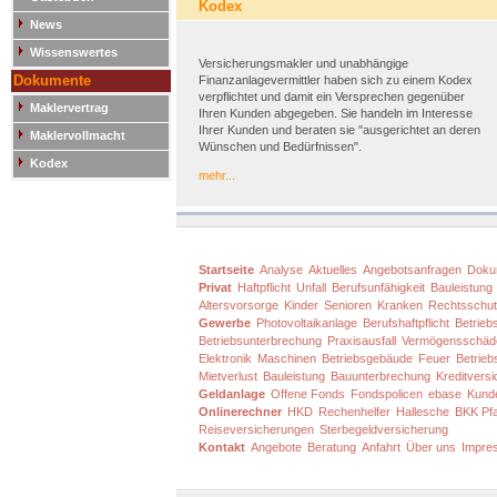
Kodex
News
Wissenswertes
Versicherungsmakler und unabhängige
Dokumente
Finanzanlagevermittler haben sich zu einem Kodex
verpflichtet und damit ein Versprechen gegenüber
Maklervertrag
Ihren Kunden abgegeben. Sie handeln im Interesse
Ihrer Kunden und beraten sie "ausgerichtet an deren
Maklervollmacht
Wünschen und Bedürfnissen".
Kodex
mehr...
Startseite
Analyse
Aktuelles
Angebotsanfragen
Doku
Privat
Haftpflicht
Unfall
Berufsunfähigkeit
Bauleistung
Altersvorsorge
Kinder
Senioren
Kranken
Rechtsschu
Gewerbe
Photovoltaikanlage
Berufshaftpflicht
Betriebs
Betriebsunterbrechung
Praxisausfall
Vermögensschäd
Elektronik
Maschinen
Betriebsgebäude
Feuer
Betrieb
Mietverlust
Bauleistung
Bauunterbrechung
Kreditvers
Geldanlage
Offene Fonds
Fondspolicen
ebase
Kund
Onlinerechner
HKD
Rechenhelfer
Hallesche
BKK Pfa
Reiseversicherungen
Sterbegeldversicherung
Kontakt
Angebote
Beratung
Anfahrt
Über uns
Impre