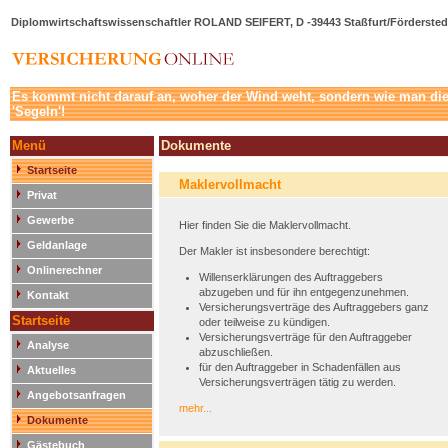
Diplomwirtschaftswissenschaftler ROLAND SEIFERT, D -39443 Staßfurt/Förderstedt
Es kommt nicht darauf an, woher der Wind weht, sondern wie man die 
'Segeln'!
Menü
Dokumente
Startseite
Maklervollmacht
Privat
Gewerbe
Hier finden Sie die Maklervollmacht.
Geldanlage
Der Makler ist insbesondere berechtigt:
Onlinerechner
Willenserklärungen des Auftraggebers
abzugeben und für ihn entgegenzunehmen.
Kontakt
Versicherungsverträge des Auftraggebers ganz
Startseite
oder teilweise zu kündigen.
Versicherungsverträge für den Auftraggeber
Analyse
abzuschließen.
für den Auftraggeber in Schadenfällen aus
Aktuelles
Versicherungsverträgen tätig zu werden.
Angebotsanfragen
mehr...
Dokumente
Gästebuch