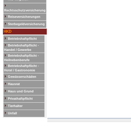
Rechtsschutzversicherung
Reiseversicherungen
Sterbegeldversicherung
HKD
Betriebshaftpflicht
Betriebshaftpflicht -
Handel / Gewerbe
Betriebshaftpflicht -
Heilnebenberufe
Betriebshaftpflicht -
Hotel / Gastronomie
Gewässerschäden
Hausrat
Haus und Grund
Privathaftpflicht
Tierhalter
Unfall