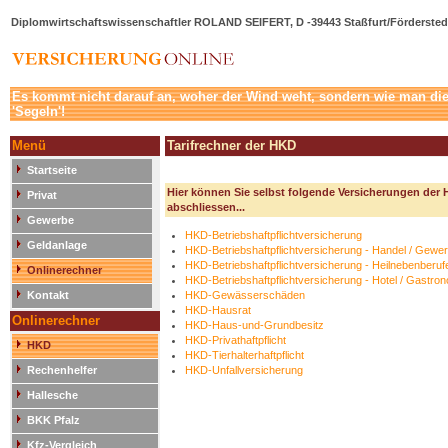
Diplomwirtschaftswissenschaftler ROLAND SEIFERT, D -39443 Staßfurt/Förderstedt
Es kommt nicht darauf an, woher der Wind weht, sondern wie man die 
'Segeln'!
Menü
Tarifrechner der HKD
Startseite
Hier können Sie selbst folgende Versicherungen der 
Privat
abschliessen...
Gewerbe
HKD-Betriebshaftpflichtversicherung
Geldanlage
HKD-Betriebshaftpflichtversicherung - Handel / Gewe
HKD-Betriebshaftpflichtversicherung - Heilnebenberuf
Onlinerechner
HKD-Betriebshaftpflichtversicherung - Hotel / Gastro
Kontakt
HKD-Gewässerschäden
HKD-Hausrat
Onlinerechner
HKD-Haus-und-Grundbesitz
HKD-Privathaftpflicht
HKD
HKD-Tierhalterhaftpflicht
Rechenhelfer
HKD-Unfallversicherung
Hallesche
BKK Pfalz
Kfz-Vergleich