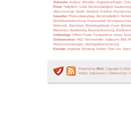
Startseite
Analyse
Aktuelles
Angebotsanfragen
Dok
Privat
Haftpflicht
Unfall
Berufsunfähigkeit
Bauleistung
Altersvorsorge
Kinder
Senioren
Kranken
Rechtsschu
Gewerbe
Photovoltaikanlage
Berufshaftpflicht
Betrieb
Betriebsunterbrechung
Praxisausfall
Vermögensschä
Elektronik
Maschinen
Betriebsgebäude
Feuer
Betrieb
Mietverlust
Bauleistung
Bauunterbrechung
Kreditvers
Geldanlage
Offene Fonds
Fondspolicen
ebase
Kund
Onlinerechner
HKD
Rechenhelfer
Hallesche
BKK Pf
Reiseversicherungen
Sterbegeldversicherung
Kontakt
Angebote
Beratung
Anfahrt
Über uns
Impr
Powered by
IReS
, Copyright © 2026
Inhalt
|
Impressum
|
Datenschutz
|